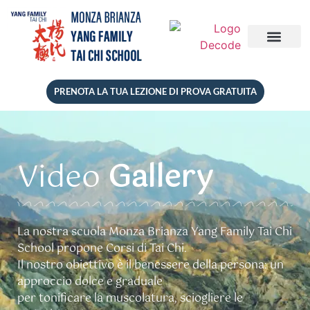
PRENOTA LA TUA LEZIONE DI PROVA GRATUITA
Video
Gallery
La nostra scuola Monza Brianza Yang Family Tai Chi
School propone Corsi di Tai Chi.
Il nostro obiettivo è il benessere della persona:
un
approccio dolce e graduale
per tonificare la muscolatura,
sciogliere le