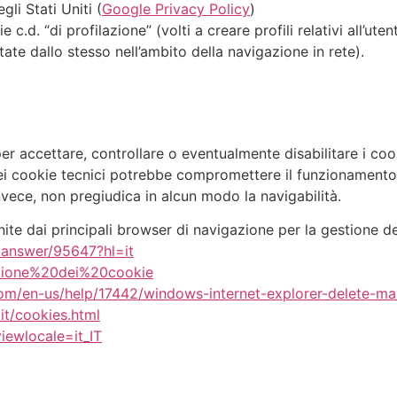
gli Stati Uniti (
Google Privacy Policy
)
.d. “di profilazione” (volti a creare profili relativi all’utent
tate dallo stesso nell’ambito della navigazione in rete).
 accettare, controllare o eventualmente disabilitare i cook
dei cookie tecnici potrebbe compromettere il funzionamento d
invece, non pregiudica in alcun modo la navigabilità.
fornite dai principali browser di navigazione per la gestione d
/answer/95647?hl=it
estione%20dei%20cookie
.com/en-us/help/17442/windows-internet-explorer-delete-m
it/cookies.html
iewlocale=it_IT